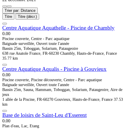
Trier par: Distance
Titre
Titre (décr.)
Centre Aquatique Aquathelle - Piscine de Chambly
0.0
0
Piscine couverte, Centre - Parc aquatique
Baignade surveillée, Ouvert toute l'année
Bassin 25m, Toboggan, Solarium, Pataugeoire
638 rue Anatole France, FR-60230 Chambly, Hauts-de-France, France
35.77 km
Centre Aquatique Aqualis - Piscine à Gouvieux
0.0
0
Piscine couverte, Piscine découverte, Centre - Parc aquatique
Baignade surveillée, Ouvert toute l'année
Bassin 25m, Sauna, Hammam, Toboggan, Solarium, Pataugeoire, Aire de
jeux
1 allée de la Piscine, FR-60270 Gouvieux, Hauts-de-France, France
37.53
km
Base de loisirs de Saint-Leu d'Esserent
0.0
0
Plan d'eau, Lac, Etang