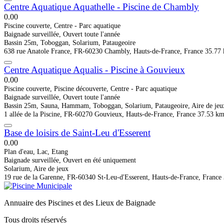
Centre Aquatique Aquathelle - Piscine de Chambly
0.0
0
Piscine couverte, Centre - Parc aquatique
Baignade surveillée, Ouvert toute l'année
Bassin 25m, Toboggan, Solarium, Pataugeoire
638 rue Anatole France, FR-60230 Chambly, Hauts-de-France, France
35.77
Centre Aquatique Aqualis - Piscine à Gouvieux
0.0
0
Piscine couverte, Piscine découverte, Centre - Parc aquatique
Baignade surveillée, Ouvert toute l'année
Bassin 25m, Sauna, Hammam, Toboggan, Solarium, Pataugeoire, Aire de jeu
1 allée de la Piscine, FR-60270 Gouvieux, Hauts-de-France, France
37.53 k
Base de loisirs de Saint-Leu d'Esserent
0.0
0
Plan d'eau, Lac, Etang
Baignade surveillée, Ouvert en été uniquement
Solarium, Aire de jeux
19 rue de la Garenne, FR-60340 St-Leu-d'Esserent, Hauts-de-France, France
Annuaire des Piscines et des Lieux de Baignade
Tous droits réservés