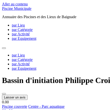
Aller au contenu
Piscine Municipale
Annuaire des Piscines et des Lieux de Baignade
par Lieu
par Catégorie
par Activité
par Equipement
par Lieu
par Catégorie
par Activité
par Equipement
Bassin d'initiation Philippe Cro
Laisser un avis
0.0
0
Piscine couverte
Centre - Parc aquatique