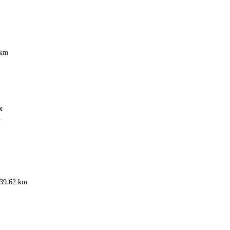
 km
x
m
39.62 km