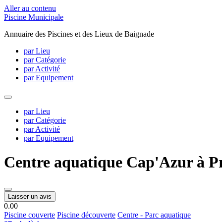
Aller au contenu
Piscine Municipale
Annuaire des Piscines et des Lieux de Baignade
par Lieu
par Catégorie
par Activité
par Equipement
par Lieu
par Catégorie
par Activité
par Equipement
Centre aquatique Cap'Azur à P
Laisser un avis
0.0
0
Piscine couverte
Piscine découverte
Centre - Parc aquatique