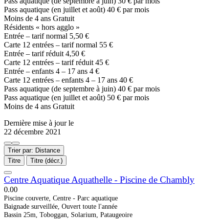
Pass aquatique (de septembre à juin) 30 € par mois
Pass aquatique (en juillet et août) 40 € par mois
Moins de 4 ans Gratuit
Résidents « hors agglo »
Entrée – tarif normal 5,50 €
Carte 12 entrées – tarif normal 55 €
Entrée – tarif réduit 4,50 €
Carte 12 entrées – tarif réduit 45 €
Entrée – enfants 4 – 17 ans 4 €
Carte 12 entrées – enfants 4 – 17 ans 40 €
Pass aquatique (de septembre à juin) 40 € par mois
Pass aquatique (en juillet et août) 50 € par mois
Moins de 4 ans Gratuit
Dernière mise à jour le
22 décembre 2021
Trier par: Distance
Titre
Titre (décr.)
Centre Aquatique Aquathelle - Piscine de Chambly
0.0
0
Piscine couverte, Centre - Parc aquatique
Baignade surveillée, Ouvert toute l'année
Bassin 25m, Toboggan, Solarium, Pataugeoire