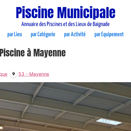
Piscine Municipale
Annuaire des Piscines et des Lieux de Baignade
par Lieu
par Catégorie
par Activité
par Equipement
 Piscine à Mayenne
ique
53 - Mayenne