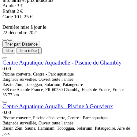
Info tarifs et prix indicatifs
Adulte 3 €
Enfant 2 €
Carte 10 h 25 €
Dernière mise à jour le
22 décembre 2021
Trier par: Distance
Titre
Titre (décr.)
Centre Aquatique Aquathelle - Piscine de Chambly
0.0
0
Piscine couverte, Centre - Parc aquatique
Baignade surveillée, Ouvert toute l'année
Bassin 25m, Toboggan, Solarium, Pataugeoire
638 rue Anatole France, FR-60230 Chambly, Hauts-de-France, France
35.77 km
Centre Aquatique Aqualis - Piscine à Gouvieux
0.0
0
Piscine couverte, Piscine découverte, Centre - Parc aquatique
Baignade surveillée, Ouvert toute l'année
Bassin 25m, Sauna, Hammam, Toboggan, Solarium, Pataugeoire, Aire de
jeux