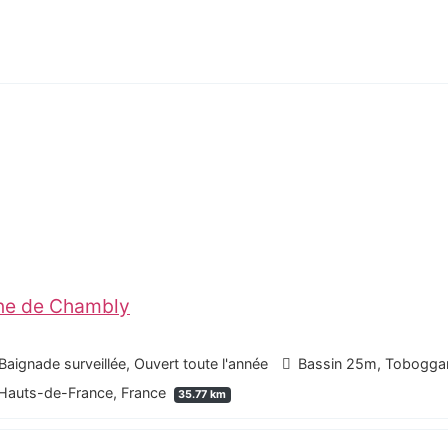
ine de Chambly
Baignade surveillée, Ouvert toute l'année
Bassin 25m, Toboggan
 Hauts-de-France, France
35.77 km