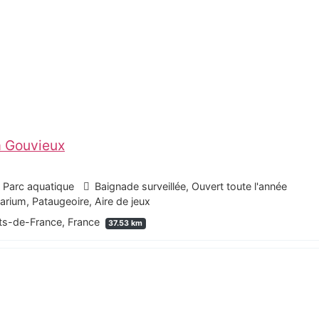
à Gouvieux
- Parc aquatique
Baignade surveillée, Ouvert toute l'année
ium, Pataugeoire, Aire de jeux
uts-de-France, France
37.53 km