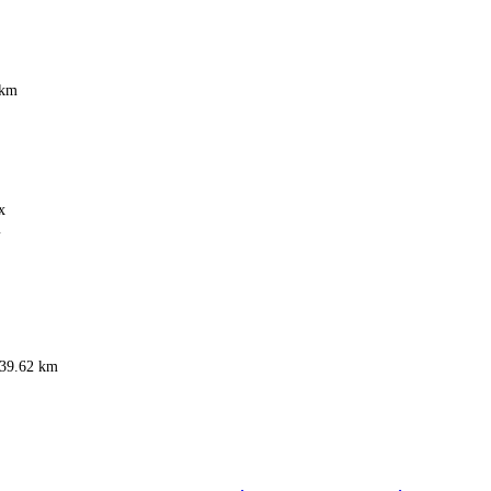
 km
x
m
39.62 km