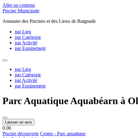
Aller au contenu
Piscine Municipale
Annuaire des Piscines et des Lieux de Baignade
par Lieu
par Catégorie
par Activité
par Equipement
par Lieu
par Catégorie
par Activité
par Equipement
Parc Aquatique Aquabéarn à Ol
Laisser un avis
0.0
0
Piscine découverte
Centre - Parc aquatique