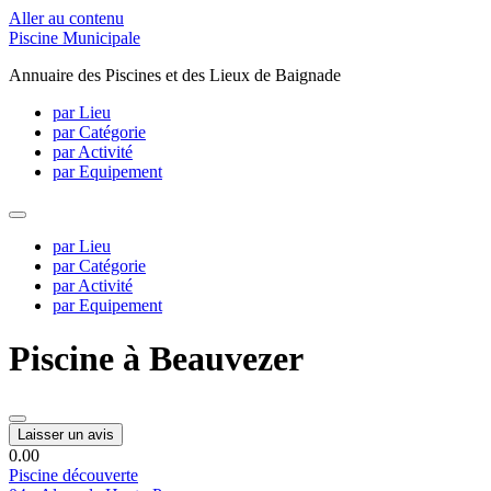
Aller au contenu
Piscine Municipale
Annuaire des Piscines et des Lieux de Baignade
par Lieu
par Catégorie
par Activité
par Equipement
par Lieu
par Catégorie
par Activité
par Equipement
Piscine à Beauvezer
Laisser un avis
0.0
0
Piscine découverte