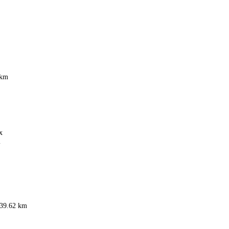
 km
x
m
39.62 km