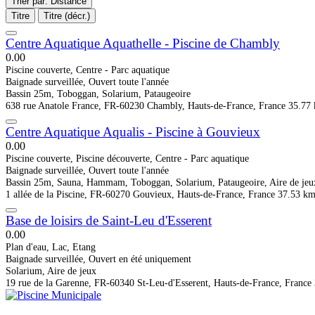
Trier par: Distance
Titre
Titre (décr.)
Centre Aquatique Aquathelle - Piscine de Chambly
0.0
0
Piscine couverte, Centre - Parc aquatique
Baignade surveillée, Ouvert toute l'année
Bassin 25m, Toboggan, Solarium, Pataugeoire
638 rue Anatole France, FR-60230 Chambly, Hauts-de-France, France
35.77
Centre Aquatique Aqualis - Piscine à Gouvieux
0.0
0
Piscine couverte, Piscine découverte, Centre - Parc aquatique
Baignade surveillée, Ouvert toute l'année
Bassin 25m, Sauna, Hammam, Toboggan, Solarium, Pataugeoire, Aire de jeu
1 allée de la Piscine, FR-60270 Gouvieux, Hauts-de-France, France
37.53 k
Base de loisirs de Saint-Leu d'Esserent
0.0
0
Plan d'eau, Lac, Etang
Baignade surveillée, Ouvert en été uniquement
Solarium, Aire de jeux
19 rue de la Garenne, FR-60340 St-Leu-d'Esserent, Hauts-de-France, France