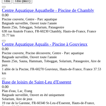
Titre
Titre (décr.)
Centre Aquatique Aquathelle - Piscine de Chambly
0.0
0
Piscine couverte, Centre - Parc aquatique
Baignade surveillée, Ouvert toute l'année
Bassin 25m, Toboggan, Solarium, Pataugeoire
638 rue Anatole France, FR-60230 Chambly, Hauts-de-France, France
35.77 km
Centre Aquatique Aqualis - Piscine à Gouvieux
0.0
0
Piscine couverte, Piscine découverte, Centre - Parc aquatique
Baignade surveillée, Ouvert toute l'année
Bassin 25m, Sauna, Hammam, Toboggan, Solarium, Pataugeoire, Aire de
jeux
1 allée de la Piscine, FR-60270 Gouvieux, Hauts-de-France, France
37.53
km
Base de loisirs de Saint-Leu d'Esserent
0.0
0
Plan d'eau, Lac, Etang
Baignade surveillée, Ouvert en été uniquement
Solarium, Aire de jeux
19 rue de la Garenne, FR-60340 St-Leu-d'Esserent, Hauts-de-France,