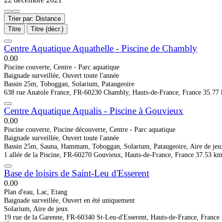
Trier par: Distance
Titre
Titre (décr.)
Centre Aquatique Aquathelle - Piscine de Chambly
0.0
0
Piscine couverte, Centre - Parc aquatique
Baignade surveillée, Ouvert toute l'année
Bassin 25m, Toboggan, Solarium, Pataugeoire
638 rue Anatole France, FR-60230 Chambly, Hauts-de-France, France
35.77
Centre Aquatique Aqualis - Piscine à Gouvieux
0.0
0
Piscine couverte, Piscine découverte, Centre - Parc aquatique
Baignade surveillée, Ouvert toute l'année
Bassin 25m, Sauna, Hammam, Toboggan, Solarium, Pataugeoire, Aire de jeu
1 allée de la Piscine, FR-60270 Gouvieux, Hauts-de-France, France
37.53 k
Base de loisirs de Saint-Leu d'Esserent
0.0
0
Plan d'eau, Lac, Etang
Baignade surveillée, Ouvert en été uniquement
Solarium, Aire de jeux
19 rue de la Garenne, FR-60340 St-Leu-d'Esserent, Hauts-de-France, France