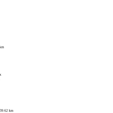
 km
x
m
39.62 km