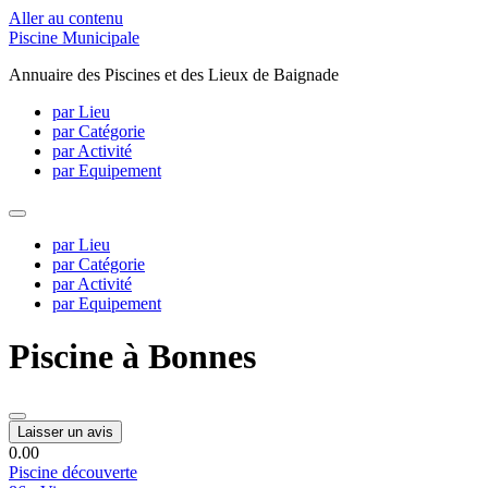
Aller au contenu
Piscine Municipale
Annuaire des Piscines et des Lieux de Baignade
par Lieu
par Catégorie
par Activité
par Equipement
par Lieu
par Catégorie
par Activité
par Equipement
Piscine à Bonnes
Laisser un avis
0.0
0
Piscine découverte