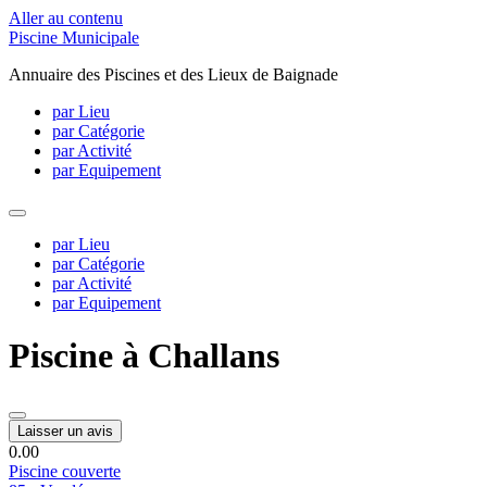
Aller au contenu
Piscine Municipale
Annuaire des Piscines et des Lieux de Baignade
par Lieu
par Catégorie
par Activité
par Equipement
par Lieu
par Catégorie
par Activité
par Equipement
Piscine à Challans
Laisser un avis
0.0
0
Piscine couverte