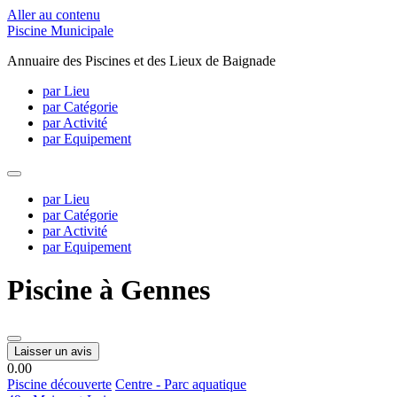
Aller au contenu
Piscine Municipale
Annuaire des Piscines et des Lieux de Baignade
par Lieu
par Catégorie
par Activité
par Equipement
par Lieu
par Catégorie
par Activité
par Equipement
Piscine à Gennes
Laisser un avis
0.0
0
Piscine découverte
Centre - Parc aquatique