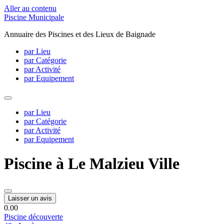
Aller au contenu
Piscine Municipale
Annuaire des Piscines et des Lieux de Baignade
par Lieu
par Catégorie
par Activité
par Equipement
par Lieu
par Catégorie
par Activité
par Equipement
Piscine à Le Malzieu Ville
Laisser un avis
0.0
0
Piscine découverte