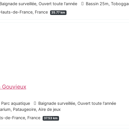
Baignade surveillée, Ouvert toute l'année
Bassin 25m, Toboggan
 Hauts-de-France, France
35.77 km
à Gouvieux
- Parc aquatique
Baignade surveillée, Ouvert toute l'année
ium, Pataugeoire, Aire de jeux
uts-de-France, France
37.53 km