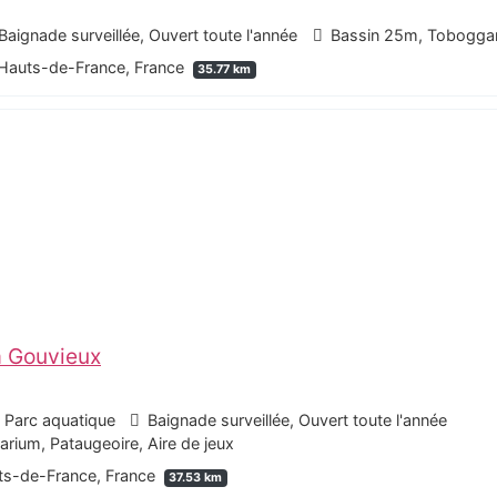
Baignade surveillée, Ouvert toute l'année
Bassin 25m, Toboggan
 Hauts-de-France, France
35.77 km
à Gouvieux
- Parc aquatique
Baignade surveillée, Ouvert toute l'année
ium, Pataugeoire, Aire de jeux
uts-de-France, France
37.53 km