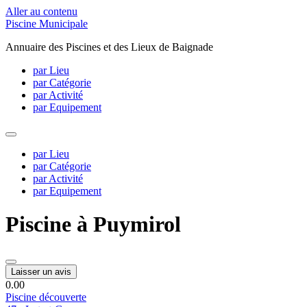
Aller au contenu
Piscine Municipale
Annuaire des Piscines et des Lieux de Baignade
par Lieu
par Catégorie
par Activité
par Equipement
par Lieu
par Catégorie
par Activité
par Equipement
Piscine à Puymirol
Laisser un avis
0.0
0
Piscine découverte