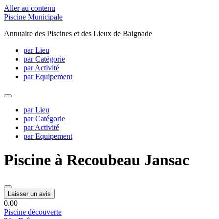
Aller au contenu
Piscine Municipale
Annuaire des Piscines et des Lieux de Baignade
par Lieu
par Catégorie
par Activité
par Equipement
par Lieu
par Catégorie
par Activité
par Equipement
Piscine à Recoubeau Jansac
Laisser un avis
0.0
0
Piscine découverte