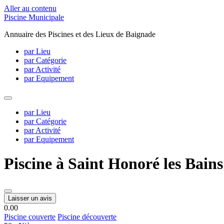
Aller au contenu
Piscine Municipale
Annuaire des Piscines et des Lieux de Baignade
par Lieu
par Catégorie
par Activité
par Equipement
par Lieu
par Catégorie
par Activité
par Equipement
Piscine à Saint Honoré les Bains
Laisser un avis
0.0
0
Piscine couverte
Piscine découverte