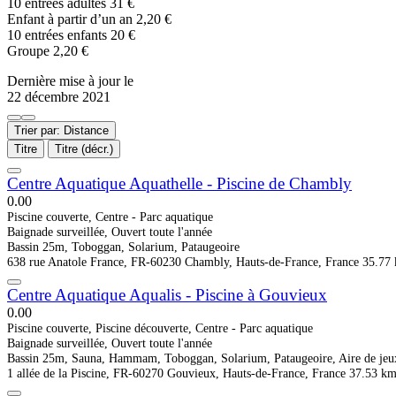
10 entrées adultes 31 €
Enfant à partir d’un an 2,20 €
10 entrées enfants 20 €
Groupe 2,20 €
Dernière mise à jour le
22 décembre 2021
Trier par: Distance
Titre
Titre (décr.)
Centre Aquatique Aquathelle - Piscine de Chambly
0.0
0
Piscine couverte, Centre - Parc aquatique
Baignade surveillée, Ouvert toute l'année
Bassin 25m, Toboggan, Solarium, Pataugeoire
638 rue Anatole France, FR-60230 Chambly, Hauts-de-France, France
35.77
Centre Aquatique Aqualis - Piscine à Gouvieux
0.0
0
Piscine couverte, Piscine découverte, Centre - Parc aquatique
Baignade surveillée, Ouvert toute l'année
Bassin 25m, Sauna, Hammam, Toboggan, Solarium, Pataugeoire, Aire de jeu
1 allée de la Piscine, FR-60270 Gouvieux, Hauts-de-France, France
37.53 k