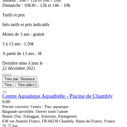
Samedi : 10h – 12h et 16h – 20h
Dimanche : 10h30 – 12h et 14h – 19h
Tarifs et prix
Info tarifs et prix indicatifs
Moins de 3 ans : gratuit
3 à 13 ans : 1,50€
A partir de 13 ans : 3€
Dernière mise à jour le
22 décembre 2021
Trier par: Distance
Titre
Titre (décr.)
Centre Aquatique Aquathelle - Piscine de Chambly
0.0
0
Piscine couverte, Centre - Parc aquatique
Baignade surveillée, Ouvert toute l'année
Bassin 25m, Toboggan, Solarium, Pataugeoire
638 rue Anatole France, FR-60230 Chambly, Hauts-de-France, France
35.77 km