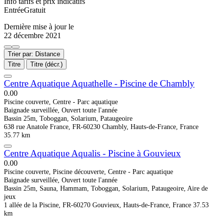
Info tarifs et prix indicatifs
EntréeGratuit
Dernière mise à jour le
22 décembre 2021
Trier par: Distance
Titre
Titre (décr.)
Centre Aquatique Aquathelle - Piscine de Chambly
0.0
0
Piscine couverte, Centre - Parc aquatique
Baignade surveillée, Ouvert toute l'année
Bassin 25m, Toboggan, Solarium, Pataugeoire
638 rue Anatole France, FR-60230 Chambly, Hauts-de-France, France
35.77 km
Centre Aquatique Aqualis - Piscine à Gouvieux
0.0
0
Piscine couverte, Piscine découverte, Centre - Parc aquatique
Baignade surveillée, Ouvert toute l'année
Bassin 25m, Sauna, Hammam, Toboggan, Solarium, Pataugeoire, Aire de
jeux
1 allée de la Piscine, FR-60270 Gouvieux, Hauts-de-France, France
37.53
km