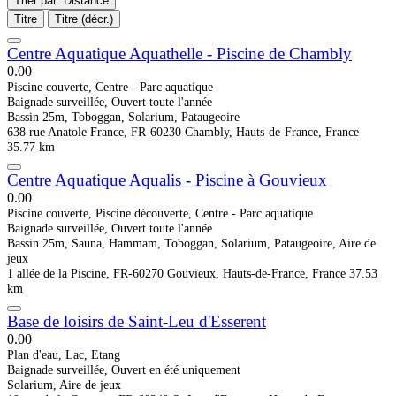
Trier par: Distance
Titre
Titre (décr.)
Centre Aquatique Aquathelle - Piscine de Chambly
0.0
0
Piscine couverte, Centre - Parc aquatique
Baignade surveillée, Ouvert toute l'année
Bassin 25m, Toboggan, Solarium, Pataugeoire
638 rue Anatole France, FR-60230 Chambly, Hauts-de-France, France
35.77 km
Centre Aquatique Aqualis - Piscine à Gouvieux
0.0
0
Piscine couverte, Piscine découverte, Centre - Parc aquatique
Baignade surveillée, Ouvert toute l'année
Bassin 25m, Sauna, Hammam, Toboggan, Solarium, Pataugeoire, Aire de
jeux
1 allée de la Piscine, FR-60270 Gouvieux, Hauts-de-France, France
37.53
km
Base de loisirs de Saint-Leu d'Esserent
0.0
0
Plan d'eau, Lac, Etang
Baignade surveillée, Ouvert en été uniquement
Solarium, Aire de jeux