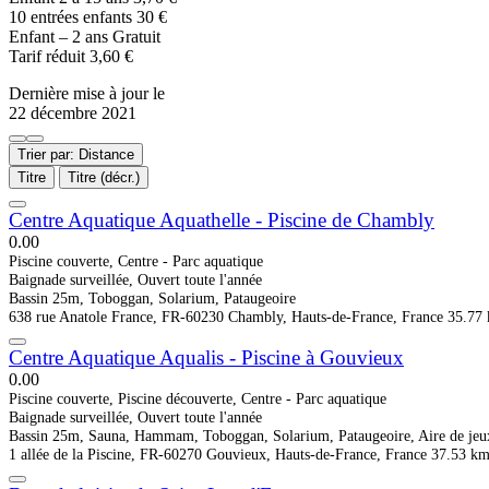
10 entrées enfants 30 €
Enfant – 2 ans Gratuit
Tarif réduit 3,60 €
Dernière mise à jour le
22 décembre 2021
Trier par: Distance
Titre
Titre (décr.)
Centre Aquatique Aquathelle - Piscine de Chambly
0.0
0
Piscine couverte, Centre - Parc aquatique
Baignade surveillée, Ouvert toute l'année
Bassin 25m, Toboggan, Solarium, Pataugeoire
638 rue Anatole France, FR-60230 Chambly, Hauts-de-France, France
35.77
Centre Aquatique Aqualis - Piscine à Gouvieux
0.0
0
Piscine couverte, Piscine découverte, Centre - Parc aquatique
Baignade surveillée, Ouvert toute l'année
Bassin 25m, Sauna, Hammam, Toboggan, Solarium, Pataugeoire, Aire de jeu
1 allée de la Piscine, FR-60270 Gouvieux, Hauts-de-France, France
37.53 k