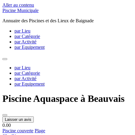
Aller au contenu
Piscine Municipale
Annuaire des Piscines et des Lieux de Baignade
par Lieu
par Catégorie
par Activité
par Equipement
par Lieu
par Catégorie
par Activité
par Equipement
Piscine Aquaspace à Beauvais
Laisser un avis
0.0
0
Piscine couverte
Plage