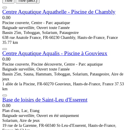
Titre
Titre (décr.)
Centre Aquatique Aquathelle - Piscine de Chambly
0.0
0
Piscine couverte, Centre - Parc aquatique
Baignade surveillée, Ouvert toute l'année
Bassin 25m, Toboggan, Solarium, Pataugeoire
638 rue Anatole France, FR-60230 Chambly, Hauts-de-France, France
35.77 km
Centre Aquatique Aqualis - Piscine à Gouvieux
0.0
0
Piscine couverte, Piscine découverte, Centre - Parc aquatique
Baignade surveillée, Ouvert toute l'année
Bassin 25m, Sauna, Hammam, Toboggan, Solarium, Pataugeoire, Aire de
jeux
1 allée de la Piscine, FR-60270 Gouvieux, Hauts-de-France, France
37.53
km
Base de loisirs de Saint-Leu d'Esserent
0.0
0
Plan d'eau, Lac, Etang
Baignade surveillée, Ouvert en été uniquement
Solarium, Aire de jeux
19 rue de la Garenne, FR-60340 St-Leu-d'Esserent, Hauts-de-France,