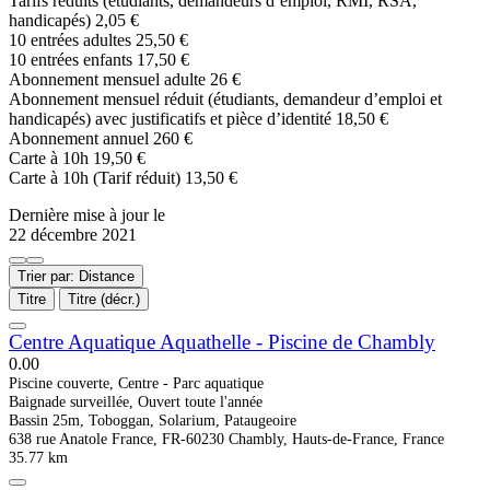
Tarifs réduits (étudiants, demandeurs d’emploi, RMI, RSA,
handicapés) 2,05 €
10 entrées adultes 25,50 €
10 entrées enfants 17,50 €
Abonnement mensuel adulte 26 €
Abonnement mensuel réduit (étudiants, demandeur d’emploi et
handicapés) avec justificatifs et pièce d’identité 18,50 €
Abonnement annuel 260 €
Carte à 10h 19,50 €
Carte à 10h (Tarif réduit) 13,50 €
Dernière mise à jour le
22 décembre 2021
Trier par: Distance
Titre
Titre (décr.)
Centre Aquatique Aquathelle - Piscine de Chambly
0.0
0
Piscine couverte, Centre - Parc aquatique
Baignade surveillée, Ouvert toute l'année
Bassin 25m, Toboggan, Solarium, Pataugeoire
638 rue Anatole France, FR-60230 Chambly, Hauts-de-France, France
35.77 km