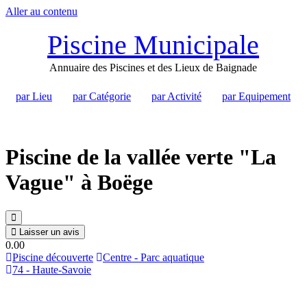
Aller au contenu
Piscine Municipale
Annuaire des Piscines et des Lieux de Baignade
par Lieu
par Catégorie
par Activité
par Equipement
Piscine de la vallée verte "La
Vague" à Boëge
Laisser un avis
0.0
0
Piscine découverte
Centre - Parc aquatique
74 - Haute-Savoie