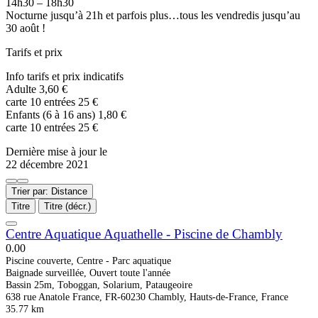
14h30 – 18h30
Nocturne jusqu’à 21h et parfois plus…tous les vendredis jusqu’au
30 août !
Tarifs et prix
Info tarifs et prix indicatifs
Adulte 3,60 €
carte 10 entrées 25 €
Enfants (6 à 16 ans) 1,80 €
carte 10 entrées 25 €
Dernière mise à jour le
22 décembre 2021
Trier par: Distance
Titre
Titre (décr.)
Centre Aquatique Aquathelle - Piscine de Chambly
0.0
0
Piscine couverte, Centre - Parc aquatique
Baignade surveillée, Ouvert toute l'année
Bassin 25m, Toboggan, Solarium, Pataugeoire
638 rue Anatole France, FR-60230 Chambly, Hauts-de-France, France
35.77 km