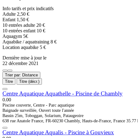
Info tarifs et prix indicatifs
Adulte 2,50 €
Enfant 1,50 €
10 entrées adulte 20 €
10 entrées enfant 10 €
Aquagym 5€
Aquabike / aquatraining 8 €
Location aquabike 5 €
Dernière mise à jour le
22 décembre 2021
Trier par: Distance
Titre
Titre (décr.)
Centre Aquatique Aquathelle - Piscine de Chambly
0.0
0
Piscine couverte, Centre - Parc aquatique
Baignade surveillée, Ouvert toute l'année
Bassin 25m, Toboggan, Solarium, Pataugeoire
638 rue Anatole France, FR-60230 Chambly, Hauts-de-France, France
35.77
Centre Aquatique Aqualis - Piscine à Gouvieux