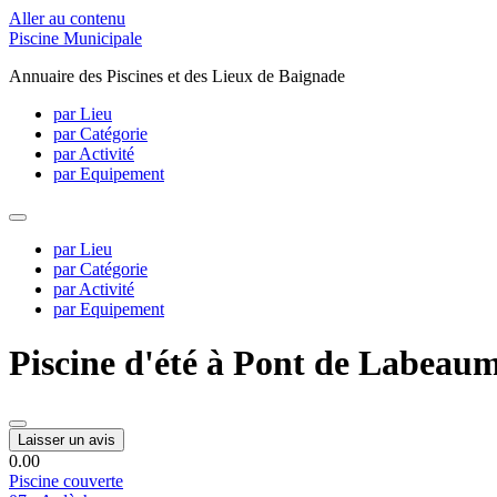
Aller au contenu
Piscine Municipale
Annuaire des Piscines et des Lieux de Baignade
par Lieu
par Catégorie
par Activité
par Equipement
par Lieu
par Catégorie
par Activité
par Equipement
Piscine d'été à Pont de Labeau
Laisser un avis
0.0
0
Piscine couverte