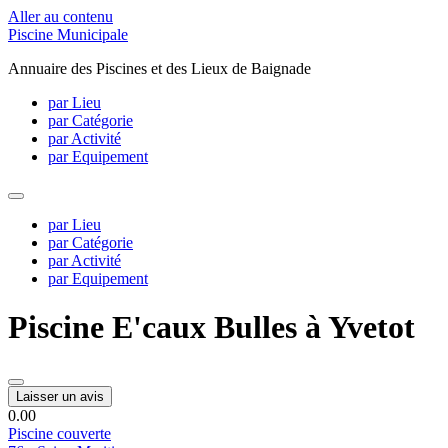
Aller au contenu
Piscine Municipale
Annuaire des Piscines et des Lieux de Baignade
par Lieu
par Catégorie
par Activité
par Equipement
par Lieu
par Catégorie
par Activité
par Equipement
Piscine E'caux Bulles à Yvetot
Laisser un avis
0.0
0
Piscine couverte