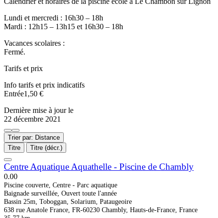
Calendrier et horaires de la piscine école à Le Chambon sur Lignon
Lundi et mercredi : 16h30 – 18h
Mardi : 12h15 – 13h15 et 16h30 – 18h
Vacances scolaires :
Fermé.
Tarifs et prix
Info tarifs et prix indicatifs
Entrée1,50 €
Dernière mise à jour le
22 décembre 2021
Trier par: Distance
Titre
Titre (décr.)
Centre Aquatique Aquathelle - Piscine de Chambly
0.0
0
Piscine couverte, Centre - Parc aquatique
Baignade surveillée, Ouvert toute l'année
Bassin 25m, Toboggan, Solarium, Pataugeoire
638 rue Anatole France, FR-60230 Chambly, Hauts-de-France, France
35.77 km