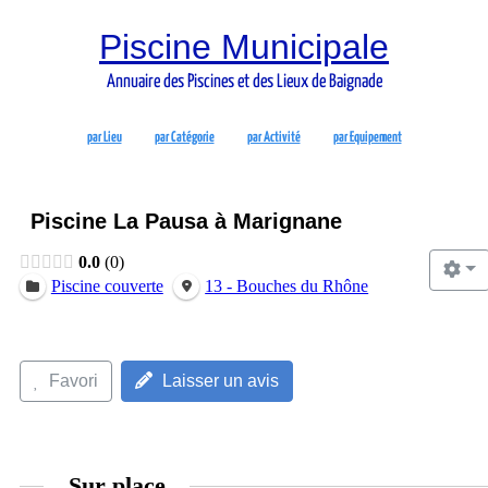
Piscine Municipale
Annuaire des Piscines et des Lieux de Baignade
par Lieu
par Catégorie
par Activité
par Equipement
Piscine La Pausa à Marignane
0.0
0
Piscine couverte
13 - Bouches du Rhône
Favori
Laisser un avis
Sur place