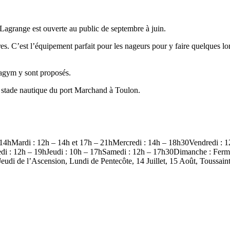
 Lagrange est ouverte au public de septembre à juin.
s. C’est l’équipement parfait pour les nageurs pour y faire quelques lo
uagym y sont proposés.
 stade nautique du port Marchand à Toulon.
2h – 14hMardi : 12h – 14h et 17h – 21hMercredi : 14h – 18h30Vendredi
redi : 12h – 19hJeudi : 10h – 17hSamedi : 12h – 17h30Dimanche : Fer
eudi de l’Ascension, Lundi de Pentecôte, 14 Juillet, 15 Août, Toussai