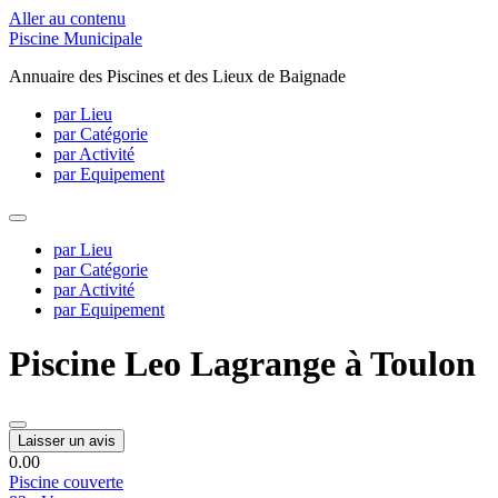
Aller au contenu
Piscine Municipale
Annuaire des Piscines et des Lieux de Baignade
par Lieu
par Catégorie
par Activité
par Equipement
par Lieu
par Catégorie
par Activité
par Equipement
Piscine Leo Lagrange à Toulon
Laisser un avis
0.0
0
Piscine couverte