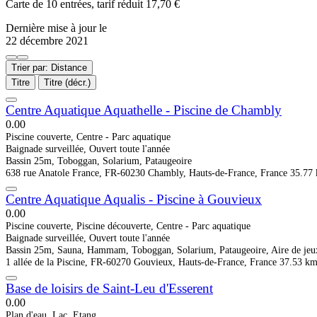
Carte de 10 entrées, tarif réduit 17,70 €
Dernière mise à jour le
22 décembre 2021
Trier par: Distance
Titre
Titre (décr.)
Centre Aquatique Aquathelle - Piscine de Chambly
0.0
0
Piscine couverte, Centre - Parc aquatique
Baignade surveillée, Ouvert toute l'année
Bassin 25m, Toboggan, Solarium, Pataugeoire
638 rue Anatole France, FR-60230 Chambly, Hauts-de-France, France
35.77
Centre Aquatique Aqualis - Piscine à Gouvieux
0.0
0
Piscine couverte, Piscine découverte, Centre - Parc aquatique
Baignade surveillée, Ouvert toute l'année
Bassin 25m, Sauna, Hammam, Toboggan, Solarium, Pataugeoire, Aire de jeu
1 allée de la Piscine, FR-60270 Gouvieux, Hauts-de-France, France
37.53 k
Base de loisirs de Saint-Leu d'Esserent
0.0
0
Plan d'eau, Lac, Etang