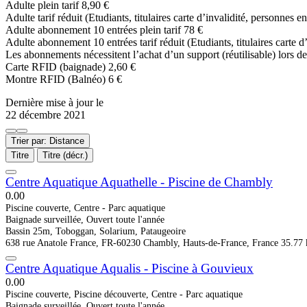
Adulte plein tarif 8,90 €
Adulte tarif réduit (Etudiants, titulaires carte d’invalidité, personnes
Adulte abonnement 10 entrées plein tarif 78 €
Adulte abonnement 10 entrées tarif réduit (Etudiants, titulaires carte 
Les abonnements nécessitent l’achat d’un support (réutilisable) lors d
Carte RFID (baignade) 2,60 €
Montre RFID (Balnéo) 6 €
Dernière mise à jour le
22 décembre 2021
Trier par: Distance
Titre
Titre (décr.)
Centre Aquatique Aquathelle - Piscine de Chambly
0.0
0
Piscine couverte, Centre - Parc aquatique
Baignade surveillée, Ouvert toute l'année
Bassin 25m, Toboggan, Solarium, Pataugeoire
638 rue Anatole France, FR-60230 Chambly, Hauts-de-France, France
35.77
Centre Aquatique Aqualis - Piscine à Gouvieux
0.0
0
Piscine couverte, Piscine découverte, Centre - Parc aquatique
Baignade surveillée, Ouvert toute l'année