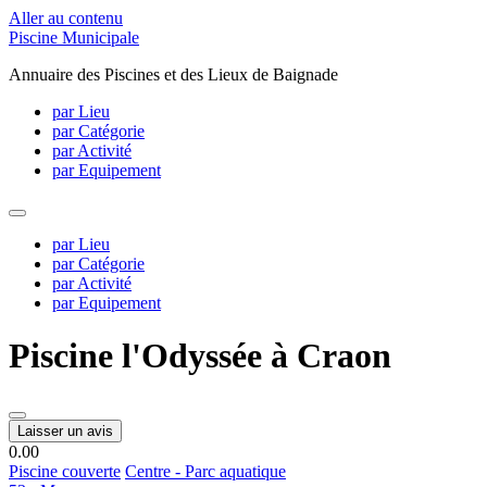
Aller au contenu
Piscine Municipale
Annuaire des Piscines et des Lieux de Baignade
par Lieu
par Catégorie
par Activité
par Equipement
par Lieu
par Catégorie
par Activité
par Equipement
Piscine l'Odyssée à Craon
Laisser un avis
0.0
0
Piscine couverte
Centre - Parc aquatique