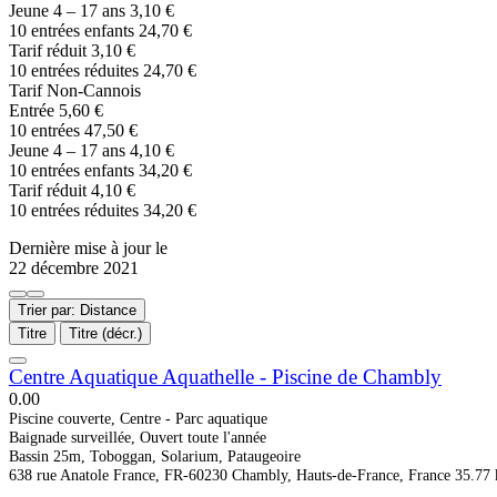
Jeune 4 – 17 ans 3,10 €
10 entrées enfants 24,70 €
Tarif réduit 3,10 €
10 entrées réduites 24,70 €
Tarif Non-Cannois
Entrée 5,60 €
10 entrées 47,50 €
Jeune 4 – 17 ans 4,10 €
10 entrées enfants 34,20 €
Tarif réduit 4,10 €
10 entrées réduites 34,20 €
Dernière mise à jour le
22 décembre 2021
Trier par: Distance
Titre
Titre (décr.)
Centre Aquatique Aquathelle - Piscine de Chambly
0.0
0
Piscine couverte, Centre - Parc aquatique
Baignade surveillée, Ouvert toute l'année
Bassin 25m, Toboggan, Solarium, Pataugeoire
638 rue Anatole France, FR-60230 Chambly, Hauts-de-France, France
35.77