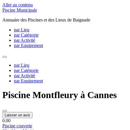
Aller au contenu
Piscine Municipale
Annuaire des Piscines et des Lieux de Baignade
par Lieu
par Catégorie
par Activité
par Equipement
par Lieu
par Catégorie
par Activité
par Equipement
Piscine Montfleury à Cannes
Laisser un avis
0.0
0
Piscine couverte