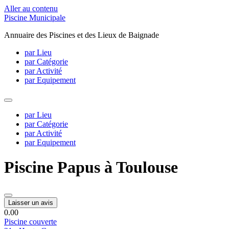
Aller au contenu
Piscine Municipale
Annuaire des Piscines et des Lieux de Baignade
par Lieu
par Catégorie
par Activité
par Equipement
par Lieu
par Catégorie
par Activité
par Equipement
Piscine Papus à Toulouse
Laisser un avis
0.0
0
Piscine couverte