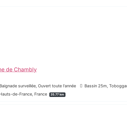
ine de Chambly
Baignade surveillée, Ouvert toute l'année
Bassin 25m, Toboggan
 Hauts-de-France, France
35.77 km