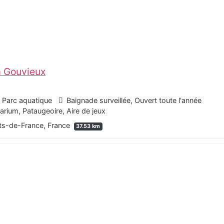
à Gouvieux
- Parc aquatique
Baignade surveillée, Ouvert toute l'année
ium, Pataugeoire, Aire de jeux
uts-de-France, France
37.53 km