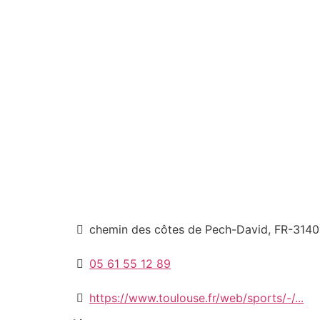
chemin des côtes de Pech-David, FR-31400
05 61 55 12 89
https://www.toulouse.fr/web/sports/-/...