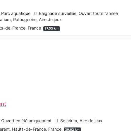
- Parc aquatique
Baignade surveillée, Ouvert toute l'année
ium, Pataugeoire, Aire de jeux
uts-de-France, France
37.53 km
ent
, Ouvert en été uniquement
Solarium, Aire de jeux
erent, Hauts-de-France, France
39.62 km