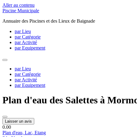
Aller au contenu
Piscine Municipale
Annuaire des Piscines et des Lieux de Baignade
par Lieu
par Catégorie
par Activité
par Equipement
par Lieu
par Catégorie
par Activité
par Equipement
Plan d'eau des Salettes à Morm
Laisser un avis
0.0
0
Plan d'eau, Lac, Etang