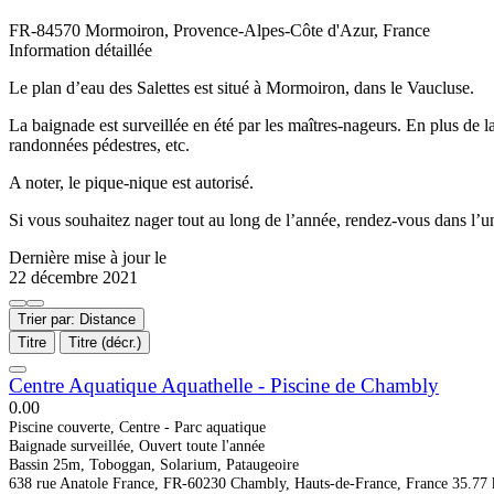
FR-84570 Mormoiron, Provence-Alpes-Côte d'Azur, France
Information détaillée
Le plan d’eau des Salettes est situé à Mormoiron, dans le Vaucluse.
La baignade est surveillée en été par les maîtres-nageurs. En plus de l
randonnées pédestres, etc.
A noter, le pique-nique est autorisé.
Si vous souhaitez nager tout au long de l’année, rendez-vous dans l’u
Dernière mise à jour le
22 décembre 2021
Trier par: Distance
Titre
Titre (décr.)
Centre Aquatique Aquathelle - Piscine de Chambly
0.0
0
Piscine couverte, Centre - Parc aquatique
Baignade surveillée, Ouvert toute l'année
Bassin 25m, Toboggan, Solarium, Pataugeoire
638 rue Anatole France, FR-60230 Chambly, Hauts-de-France, France
35.77