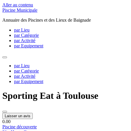
Aller au contenu
Piscine Municipale
Annuaire des Piscines et des Lieux de Baignade
par Lieu
par Catégorie
par Activité
par Equipement
par Lieu
par Catégorie
par Activité
par Equipement
Sporting Eat à Toulouse
Laisser un avis
0.0
0
Piscine découverte