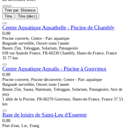
Trier par: Distance
Titre
Titre (décr.)
Centre Aquatique Aquathelle - Piscine de Chambly
0.0
0
Piscine couverte, Centre - Parc aquatique
Baignade surveillée, Ouvert toute l'année
Bassin 25m, Toboggan, Solarium, Pataugeoire
638 rue Anatole France, FR-60230 Chambly, Hauts-de-France, France
35.77 km
Centre Aquatique Aqualis - Piscine à Gouvieux
0.0
0
Piscine couverte, Piscine découverte, Centre - Parc aquatique
Baignade surveillée, Ouvert toute l'année
Bassin 25m, Sauna, Hammam, Toboggan, Solarium, Pataugeoire, Aire de
jeux
1 allée de la Piscine, FR-60270 Gouvieux, Hauts-de-France, France
37.53
km
Base de loisirs de Saint-Leu d'Esserent
0.0
0
Plan d'eau, Lac, Etang