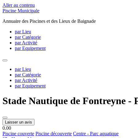
Aller au contenu
Piscine Municipale
Annuaire des Piscines et des Lieux de Baignade
par Lieu
par Catégorie
par Activité
par Equipement
par Lieu
par Catégorie
par Activité
par Equipement
Stade Nautique de Fontreyne - 
Laisser un avis
0.0
0
Piscine couverte
Piscine découverte
Centre - Parc aquatique