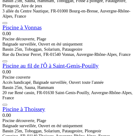
Bassin 25m, Sauna, Hammam, Toboggan, Fosse à plongée, Pataugeoire,
Plongeoir, Aire de jeux
3 allée du Centre Nautique, FR-01000 Bourg-en-Bresse, Auvergne-Rhône-
Alpes, France
Piscine à Vonnas
0.0
0
Piscine découverte, Plage
Baignade surveillée, Ouvert en été uniquement
Bassin 25m, Toboggan, Solarium, Pataugeoire
Rue du Docteur Perret, FR-01540 Vonnas, Auvergne-Rhône-Alpes, France
Piscine au fil de l'Ô à Saint-Genis-Pouilly
0.0
0
Piscine couverte
Accès handicapé, Baignade surveillée, Ouvert toute l'année
Bassin 25m, Sauna, Hammam
20 rue René cassin, FR-01630 Saint-Genis-Pouilly, Auvergne-Rhône-Alpes,
France
Piscine à Thoissey
0.0
0
Piscine découverte, Plage
Baignade surveillée, Ouvert en été uniquement
Bassin 25m, Toboggan, Solarium, Pataugeoire, Plongeoir
Camping, FR-01140 Thoissey, Auvergne-Rhône-Alpes, France