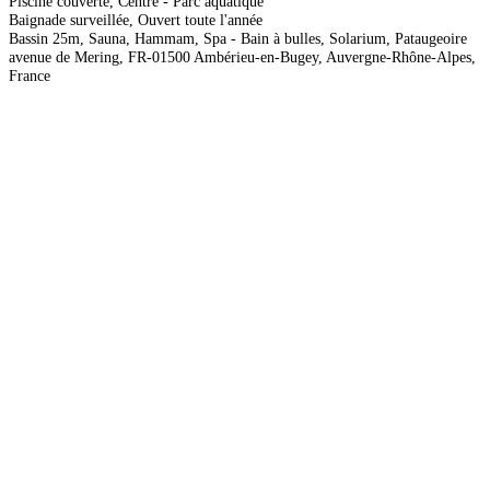
Piscine couverte, Centre - Parc aquatique
Baignade surveillée, Ouvert toute l'année
Bassin 25m, Sauna, Hammam, Spa - Bain à bulles, Solarium, Pataugeoire
avenue de Mering, FR-01500 Ambérieu-en-Bugey, Auvergne-Rhône-Alpes,
France