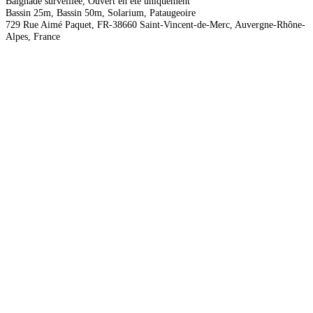
Baignade surveillée, Ouvert en été uniquement
Bassin 25m, Bassin 50m, Solarium, Pataugeoire
729 Rue Aimé Paquet, FR-38660 Saint-Vincent-de-Merc, Auvergne-Rhône-
Alpes, France