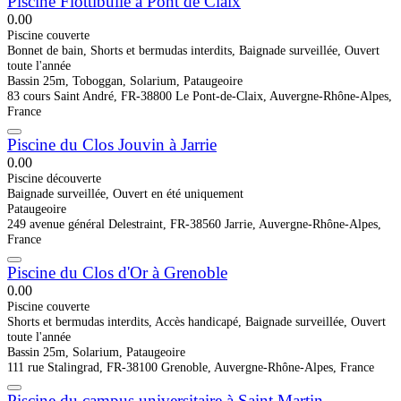
Piscine Flottibulle à Pont de Claix
0.0
0
Piscine couverte
Bonnet de bain, Shorts et bermudas interdits, Baignade surveillée, Ouvert
toute l'année
Bassin 25m, Toboggan, Solarium, Pataugeoire
83 cours Saint André, FR-38800 Le Pont-de-Claix, Auvergne-Rhône-Alpes,
France
Piscine du Clos Jouvin à Jarrie
0.0
0
Piscine découverte
Baignade surveillée, Ouvert en été uniquement
Pataugeoire
249 avenue général Delestraint, FR-38560 Jarrie, Auvergne-Rhône-Alpes,
France
Piscine du Clos d'Or à Grenoble
0.0
0
Piscine couverte
Shorts et bermudas interdits, Accès handicapé, Baignade surveillée, Ouvert
toute l'année
Bassin 25m, Solarium, Pataugeoire
111 rue Stalingrad, FR-38100 Grenoble, Auvergne-Rhône-Alpes, France
Piscine du campus universitaire à Saint Martin ...