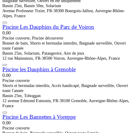
Baignade surveillée, Ouvert en été uniquement
Bassin 25m, Bassin 50m, Solarium
Avenue Professeur Tixier, FR-38300 Bourgoin-Jallieu, Auvergne-Rhône-
Alpes, France
Piscine Les Dauphins du Parc de Voiron
0.0
0
Piscine couverte, Piscine découverte
Bonnet de bain, Shorts et bermudas interdits, Baignade surveillée, Ouvert
toute l'année
Bassin 25m, Solarium, Pataugeoire, Aire de jeux
12 rue Mainssieux, FR-38500 Voiron, Auvergne-Rhône-Alpes, France
Piscine les Dauphins à Grenoble
0.0
0
Piscine couverte
Shorts et bermudas interdits, Accès handicapé, Baignade surveillée, Ouvert
toute l'année
Bassin 25m, Toboggan
12 avenue Edmond Esmonin, FR-38100 Grenoble, Auvergne-Rhône-Alpes,
France
Piscine Les Bannettes à Voreppe
0.0
0
Piscine couverte
Bonnet de bain, Baignade surveillée, Ouvert toute l'année