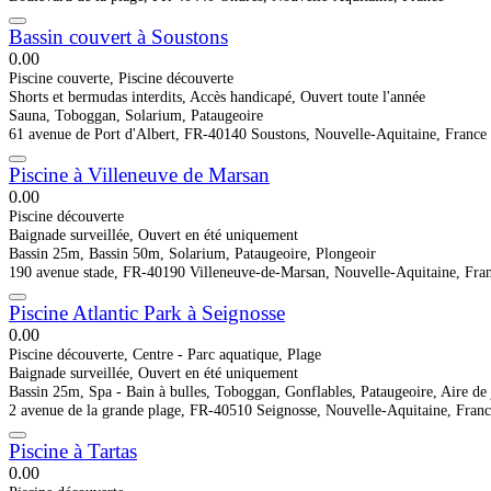
Bassin couvert à Soustons
0.0
0
Piscine couverte, Piscine découverte
Shorts et bermudas interdits, Accès handicapé, Ouvert toute l'année
Sauna, Toboggan, Solarium, Pataugeoire
61 avenue de Port d'Albert, FR-40140 Soustons, Nouvelle-Aquitaine, France
Piscine à Villeneuve de Marsan
0.0
0
Piscine découverte
Baignade surveillée, Ouvert en été uniquement
Bassin 25m, Bassin 50m, Solarium, Pataugeoire, Plongeoir
190 avenue stade, FR-40190 Villeneuve-de-Marsan, Nouvelle-Aquitaine, Fra
Piscine Atlantic Park à Seignosse
0.0
0
Piscine découverte, Centre - Parc aquatique, Plage
Baignade surveillée, Ouvert en été uniquement
Bassin 25m, Spa - Bain à bulles, Toboggan, Gonflables, Pataugeoire, Aire de
2 avenue de la grande plage, FR-40510 Seignosse, Nouvelle-Aquitaine, Fran
Piscine à Tartas
0.0
0