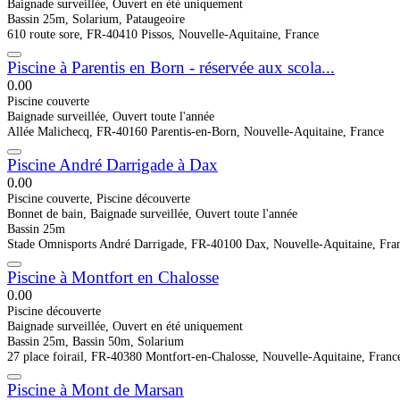
Baignade surveillée, Ouvert en été uniquement
Bassin 25m, Solarium, Pataugeoire
610 route sore, FR-40410 Pissos, Nouvelle-Aquitaine, France
Piscine à Parentis en Born - réservée aux scola...
0.0
0
Piscine couverte
Baignade surveillée, Ouvert toute l'année
Allée Malichecq, FR-40160 Parentis-en-Born, Nouvelle-Aquitaine, France
Piscine André Darrigade à Dax
0.0
0
Piscine couverte, Piscine découverte
Bonnet de bain, Baignade surveillée, Ouvert toute l'année
Bassin 25m
Stade Omnisports André Darrigade, FR-40100 Dax, Nouvelle-Aquitaine, Fra
Piscine à Montfort en Chalosse
0.0
0
Piscine découverte
Baignade surveillée, Ouvert en été uniquement
Bassin 25m, Bassin 50m, Solarium
27 place foirail, FR-40380 Montfort-en-Chalosse, Nouvelle-Aquitaine, Franc
Piscine à Mont de Marsan