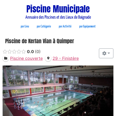
Piscine Municipale
Annuaire des Piscines et des Lieux de Baignade
par Lieu
par Catégorie
par Activité
par Equipement
Piscine de Kerlan Vian à Quimper
0.0
0
Piscine couverte
29 - Finistère