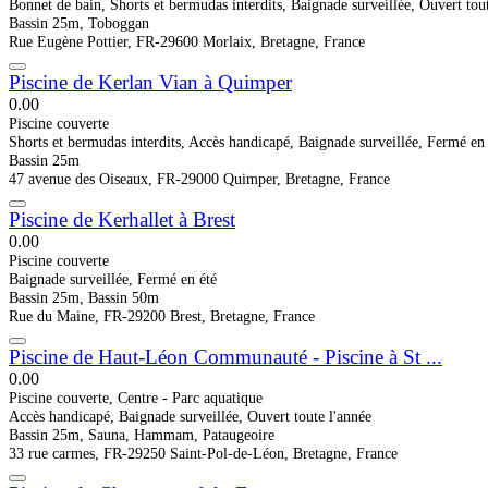
Bonnet de bain, Shorts et bermudas interdits, Baignade surveillée, Ouvert tou
Bassin 25m, Toboggan
Rue Eugène Pottier, FR-29600 Morlaix, Bretagne, France
Piscine de Kerlan Vian à Quimper
0.0
0
Piscine couverte
Shorts et bermudas interdits, Accès handicapé, Baignade surveillée, Fermé en 
Bassin 25m
47 avenue des Oiseaux, FR-29000 Quimper, Bretagne, France
Piscine de Kerhallet à Brest
0.0
0
Piscine couverte
Baignade surveillée, Fermé en été
Bassin 25m, Bassin 50m
Rue du Maine, FR-29200 Brest, Bretagne, France
Piscine de Haut-Léon Communauté - Piscine à St ...
0.0
0
Piscine couverte, Centre - Parc aquatique
Accès handicapé, Baignade surveillée, Ouvert toute l'année
Bassin 25m, Sauna, Hammam, Pataugeoire
33 rue carmes, FR-29250 Saint-Pol-de-Léon, Bretagne, France