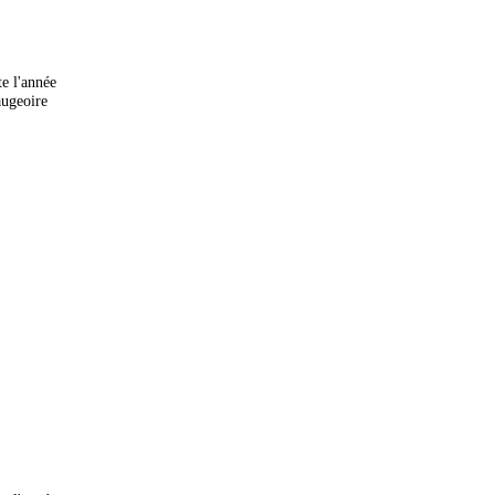
te l'année
augeoire