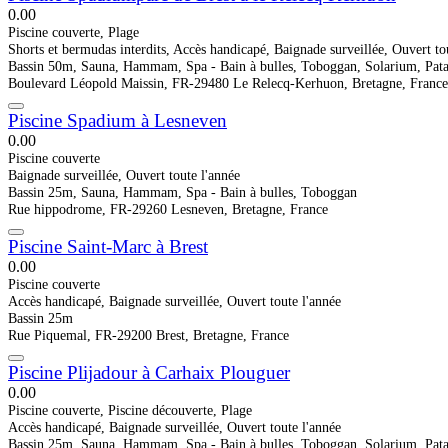
0.0
0
Piscine couverte, Plage
Shorts et bermudas interdits, Accès handicapé, Baignade surveillée, Ouvert to
Bassin 50m, Sauna, Hammam, Spa - Bain à bulles, Toboggan, Solarium, Pat
Boulevard Léopold Maissin, FR-29480 Le Relecq-Kerhuon, Bretagne, France
Piscine Spadium à Lesneven
0.0
0
Piscine couverte
Baignade surveillée, Ouvert toute l'année
Bassin 25m, Sauna, Hammam, Spa - Bain à bulles, Toboggan
Rue hippodrome, FR-29260 Lesneven, Bretagne, France
Piscine Saint-Marc à Brest
0.0
0
Piscine couverte
Accès handicapé, Baignade surveillée, Ouvert toute l'année
Bassin 25m
Rue Piquemal, FR-29200 Brest, Bretagne, France
Piscine Plijadour à Carhaix Plouguer
0.0
0
Piscine couverte, Piscine découverte, Plage
Accès handicapé, Baignade surveillée, Ouvert toute l'année
Bassin 25m, Sauna, Hammam, Spa - Bain à bulles, Toboggan, Solarium, Patau