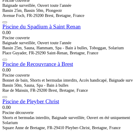
Piscine couverte
Baignade surveillée, Ouvert toute l'année
Bassin 25m, Bassin 50m, Plongeoir
Avenue Foch, FR-29200 Brest, Bretagne, France
Piscine du Spadium à Saint Renan
0.0
0
Piscine couverte
Baignade surveillée, Ouvert toute l'année
Bassin 25m, Sauna, Hammam, Spa - Bain à bulles, Toboggan, Solarium
Place Guyader, FR-29290 Saint-Renan, Bretagne, France
Piscine de Recouvrance à Brest
0.0
0
Piscine couverte
Bonnet de bain, Shorts et bermudas interdits, Accès handicapé, Baignade surve
Bassin 50m, Sauna, Spa - Bain à bulles
Rue de Maissin, FR-29200 Brest, Bretagne, France
Piscine de Pleyber Christ
0.0
0
Piscine découverte
Shorts et bermudas interdits, Baignade surveillée, Ouvert en été uniquement
Solarium
Square Anne de Bretagne, FR-29410 Pleyber-Christ, Bretagne, France