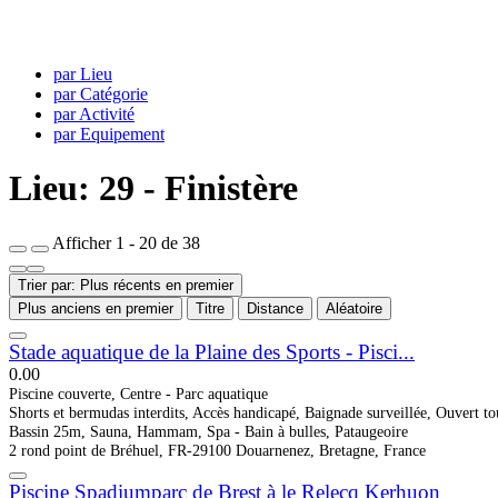
par Lieu
par Catégorie
par Activité
par Equipement
Lieu: 29 - Finistère
Afficher 1 - 20 de 38
Trier par: Plus récents en premier
Plus anciens en premier
Titre
Distance
Aléatoire
Stade aquatique de la Plaine des Sports - Pisci...
0.0
0
Piscine couverte, Centre - Parc aquatique
Shorts et bermudas interdits, Accès handicapé, Baignade surveillée, Ouvert to
Bassin 25m, Sauna, Hammam, Spa - Bain à bulles, Pataugeoire
2 rond point de Bréhuel, FR-29100 Douarnenez, Bretagne, France
Piscine Spadiumparc de Brest à le Relecq Kerhuon