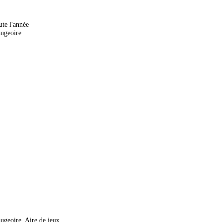
ute l'année
augeoire
geoire, Aire de jeux