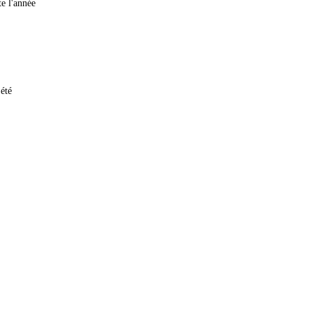
te l'année
été