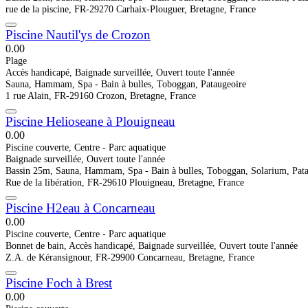
rue de la piscine, FR-29270 Carhaix-Plouguer, Bretagne, France
Piscine Nautil'ys de Crozon
0.0
0
Plage
Accès handicapé, Baignade surveillée, Ouvert toute l'année
Sauna, Hammam, Spa - Bain à bulles, Toboggan, Pataugeoire
1 rue Alain, FR-29160 Crozon, Bretagne, France
Piscine Helioseane à Plouigneau
0.0
0
Piscine couverte, Centre - Parc aquatique
Baignade surveillée, Ouvert toute l'année
Bassin 25m, Sauna, Hammam, Spa - Bain à bulles, Toboggan, Solarium, Pat
Rue de la libération, FR-29610 Plouigneau, Bretagne, France
Piscine H2eau à Concarneau
0.0
0
Piscine couverte, Centre - Parc aquatique
Bonnet de bain, Accès handicapé, Baignade surveillée, Ouvert toute l'année
Z.A. de Kéransignour, FR-29900 Concarneau, Bretagne, France
Piscine Foch à Brest
0.0
0