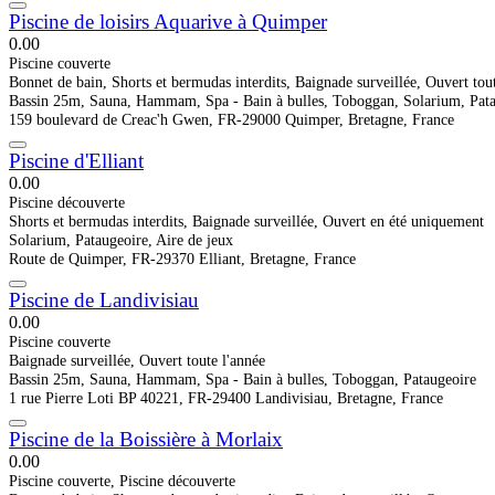
Piscine de loisirs Aquarive à Quimper
0.0
0
Piscine couverte
Bonnet de bain, Shorts et bermudas interdits, Baignade surveillée, Ouvert tou
Bassin 25m, Sauna, Hammam, Spa - Bain à bulles, Toboggan, Solarium, Pat
159 boulevard de Creac'h Gwen, FR-29000 Quimper, Bretagne, France
Piscine d'Elliant
0.0
0
Piscine découverte
Shorts et bermudas interdits, Baignade surveillée, Ouvert en été uniquement
Solarium, Pataugeoire, Aire de jeux
Route de Quimper, FR-29370 Elliant, Bretagne, France
Piscine de Landivisiau
0.0
0
Piscine couverte
Baignade surveillée, Ouvert toute l'année
Bassin 25m, Sauna, Hammam, Spa - Bain à bulles, Toboggan, Pataugeoire
1 rue Pierre Loti BP 40221, FR-29400 Landivisiau, Bretagne, France
Piscine de la Boissière à Morlaix
0.0
0
Piscine couverte, Piscine découverte